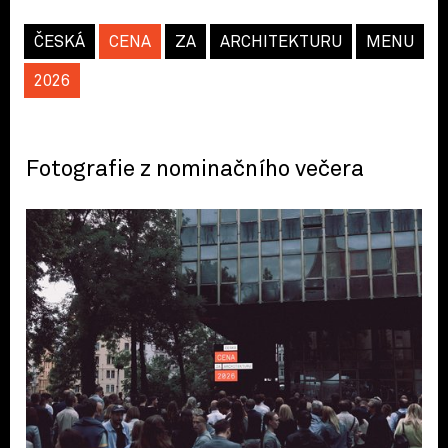
ČESKÁ
CENA
ZA
ARCHITEKTURU
MENU
2026
Fotografie z nominačního večera