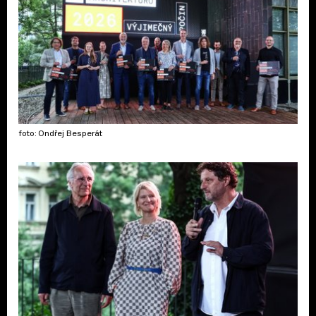
foto: Ondřej Besperát