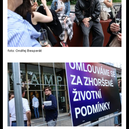
foto: Ondřej Besperát