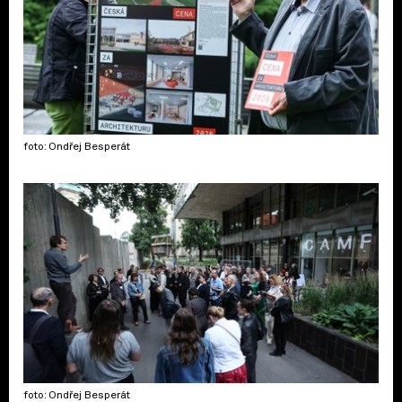
foto: Ondřej Besperát
foto: Ondřej Besperát