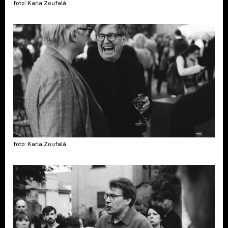
foto: Karla Zoufalá
foto: Karla Zoufalá