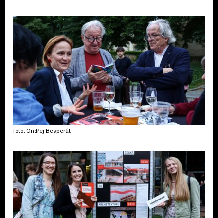
foto: Ondřej Besperát