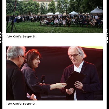
CENA
2026
foto: Ondřej Besperát
foto: Ondřej Besperát