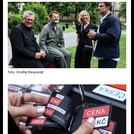
foto: Ondřej Besperát