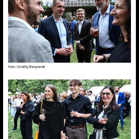
foto: Ondřej Besperát