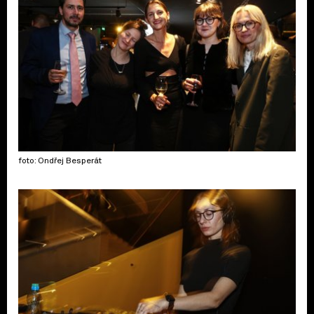
foto: Ondřej Besperát