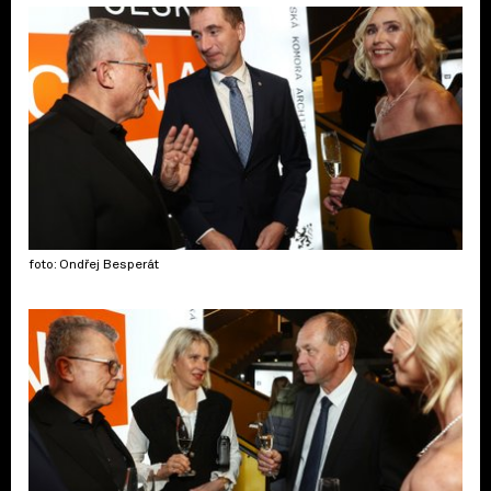
foto: Ondřej Besperát