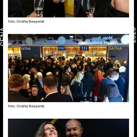
foto: Ondřej Besperát
CENA
2026
foto: Ondřej Besperát