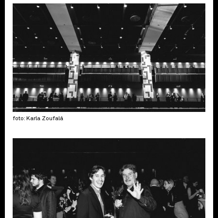
foto: Karla Zoufalá