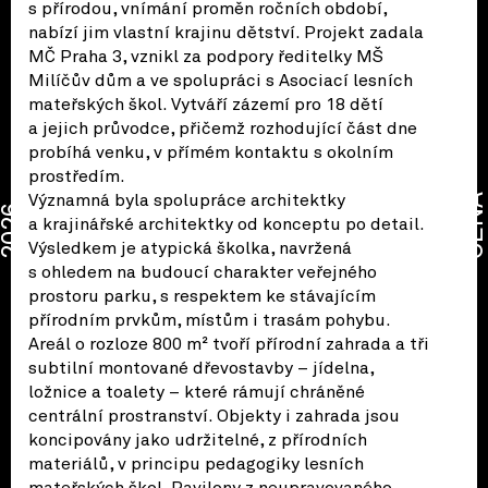
s přírodou, vnímání proměn ročních období,
nabízí jim vlastní krajinu dětství. Projekt zadala
MČ Praha 3, vznikl za podpory ředitelky MŠ
Milíčův dům a ve spolupráci s Asociací lesních
mateřských škol. Vytváří zázemí pro 18 dětí
a jejich průvodce, přičemž rozhodující část dne
probíhá venku, v přímém kontaktu s okolním
prostředím.
Významná byla spolupráce architektky
CENA
2026
a krajinářské architektky od konceptu po detail.
Výsledkem je atypická školka, navržená
s ohledem na budoucí charakter veřejného
prostoru parku, s respektem ke stávajícím
přírodním prvkům, místům i trasám pohybu.
Areál o rozloze 800 m² tvoří přírodní zahrada a tři
subtilní montované dřevostavby – jídelna,
ložnice a toalety – které rámují chráněné
centrální prostranství. Objekty i zahrada jsou
koncipovány jako udržitelné, z přírodních
materiálů, v principu pedagogiky lesních
mateřských škol. Pavilony z neupravovaného