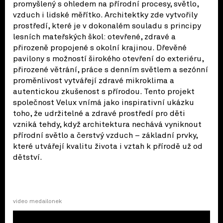
promyšlený s ohledem na přírodní procesy, světlo,
vzduch i lidské měřítko. Architektky zde vytvořily
prostředí, které je v dokonalém souladu s principy
lesních mateřských škol: otevřené, zdravé a
přirozeně propojené s okolní krajinou. Dřevěné
pavilony s možností širokého otevření do exteriéru,
přirozené větrání, práce s denním světlem a sezónní
proměnlivost vytvářejí zdravé mikroklima a
autentickou zkušenost s přírodou. Tento projekt
společnost Velux vnímá jako inspirativní ukázku
toho, že udržitelné a zdravé prostředí pro děti
vzniká tehdy, když architektura nechává vyniknout
přírodní světlo a čerstvý vzduch – základní prvky,
které utvářejí kvalitu života i vztah k přírodě už od
dětství.
video medailonek