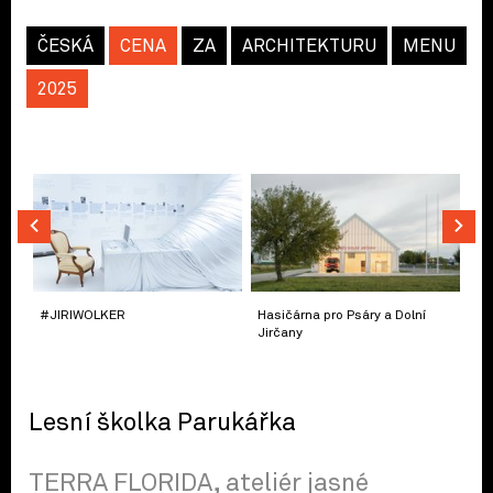
ČESKÁ
CENA
ZA
ARCHITEKTURU
MENU
2025
#JIRIWOLKER
Hasičárna pro Psáry a Dolní
Jirčany
Lesní školka Parukářka
TERRA FLORIDA, ateliér jasné