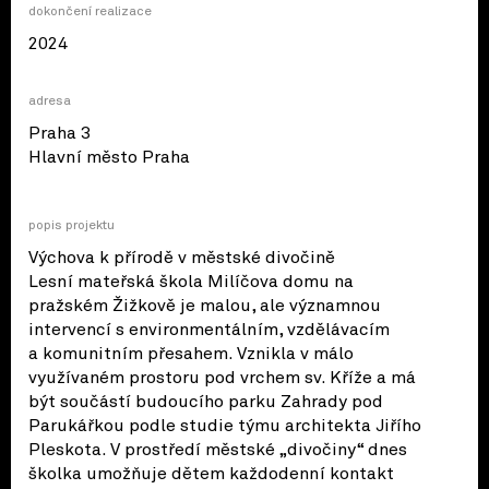
dokončení realizace
2024
adresa
Praha 3
© OpenStreetMap contributors
Hlavní město Praha
popis projektu
Výchova k přírodě v městské divočině
Lesní mateřská škola Milíčova domu na
pražském Žižkově je malou, ale významnou
intervencí s environmentálním, vzdělávacím
a komunitním přesahem. Vznikla v málo
využívaném prostoru pod vrchem sv. Kříže a má
být součástí budoucího parku Zahrady pod
Parukářkou podle studie týmu architekta Jiřího
Pleskota. V prostředí městské „divočiny“ dnes
školka umožňuje dětem každodenní kontakt