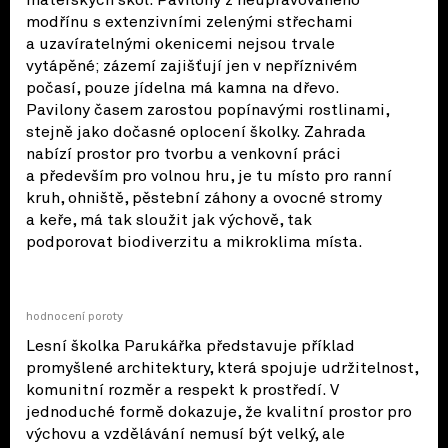
modřínu s extenzivními zelenými střechami
a uzavíratelnými okenicemi nejsou trvale
vytápěné; zázemí zajišťují jen v nepříznivém
počasí, pouze jídelna má kamna na dřevo.
Pavilony časem zarostou popínavými rostlinami,
stejně jako dočasné oplocení školky. Zahrada
nabízí prostor pro tvorbu a venkovní práci
a především pro volnou hru, je tu místo pro ranní
kruh, ohniště, pěstební záhony a ovocné stromy
a keře, má tak sloužit jak výchově, tak
podporovat biodiverzitu a mikroklima místa.
hodnocení poroty
Lesní školka Parukářka představuje příklad
promyšlené architektury, která spojuje udržitelnost,
komunitní rozměr a respekt k prostředí. V
jednoduché formě dokazuje, že kvalitní prostor pro
výchovu a vzdělávání nemusí být velký, ale